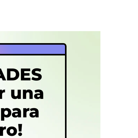
DADES
r una
 para
ro!