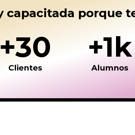
y capacitada porque t
+30
+1k
Clientes
Alumnos