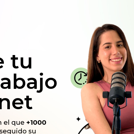
 tu
rabajo
rnet
n el que
+1000
seguido su