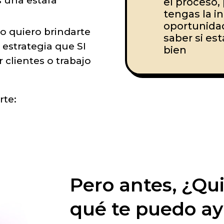
 una estafa
el proceso,
tengas la in
oportunida
so quiero brindarte
saber si es
a estrategia que SI
bien
clientes o trabajo
rte:
Pero antes, ¿Qui
qué te puedo a