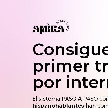
Consigue
primer t
por inte
El sistema PASO A PASO co
hispanohablantes
han con