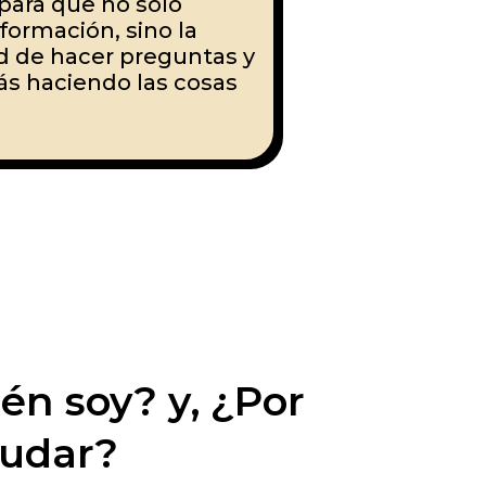
 para que no sólo
formación, sino la
d de hacer preguntas y
tás haciendo las cosas
én soy? y, ¿Por
yudar?