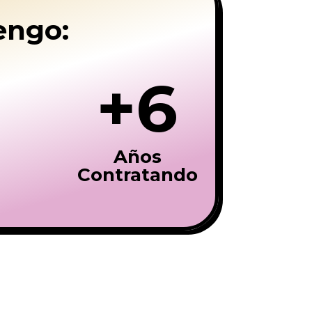
engo:
+6
Años
Contratando