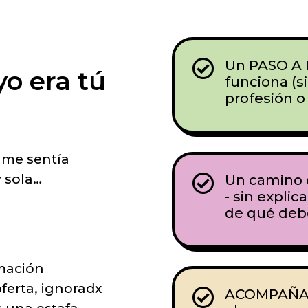

Un PASO A 
yo era tú
funciona (s
profesión o
 me sentía
 sola…

Un camino c
- sin explic
de qué deb
mación
ferta, ignoradx

ACOMPAÑAM