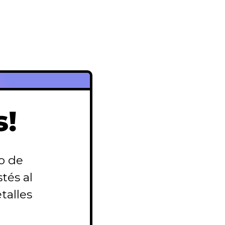
s!
o de
tés al
talles