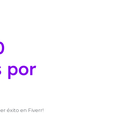
0
s por
r éxito en Fiverr!