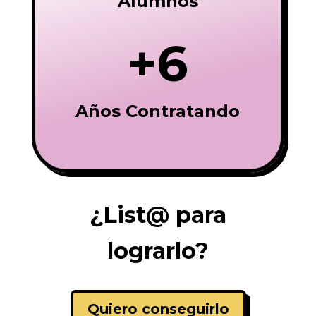
Alumnos
+6
Años Contratando
¿List@ para
lograrlo?
Quiero conseguirlo